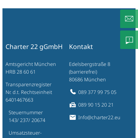
info@c
Charter 22 gGmbH
Kontakt
Feedb
Amtsgericht München
Edelsbergstraße 8
HRB 28 60 61
(barrierefrei)
– Lob/
80686 München
Transparenzregister
Nr. d.t. Rechtseinheit
089 377 99 75 05
Besch
6401467663
089 90 15 20 21
Steuernummer
Info@charter22.eu
143/ 237/ 20674
Umsatzsteuer-