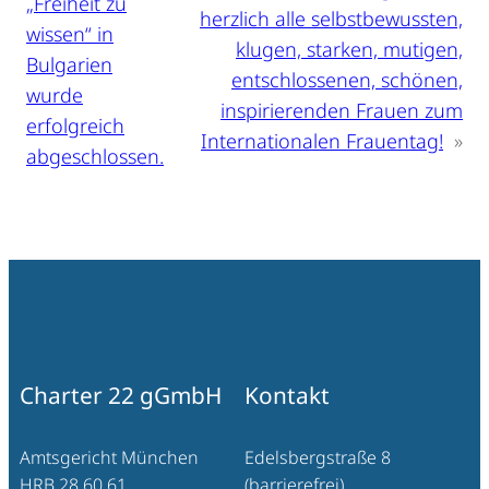
„Freiheit zu
herzlich alle selbstbewussten,
wissen“ in
klugen, starken, mutigen,
Bulgarien
entschlossenen, schönen,
wurde
inspirierenden Frauen zum
erfolgreich
Internationalen Frauentag!
»
abgeschlossen.
Charter 22 gGmbH
Kontakt
Amtsgericht München
Edelsbergstraße 8
HRB 28 60 61
(barrierefrei)